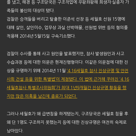
를 냈고, 해경 등 구조당국은 구조작업에 우왕좌왕해 희생자·실종자 가
족들의 불신의 대상이 됐다.
검찰은 승객들을 버리고 탈출한 이준석 선장 등 세월호 선원 15명에
대해 살인, 살인미수, 업무상 과실 선박매몰, 선원법 위반 등의 혐의를
적용해 2014년 5월15일 구속기소했다.
검찰이 수사를 통해 사고 원인을 발표했지만, 참사 발생원인과 사고
수습과정 등에 대한 의문은 현재진행형이다. 이같은 의문점에 대한 진
상을 규명하기 위해 2014년 11월
‘4.16세월호 참사 진상규명 및 안전
사회 건설 등을 위한 특별법’이 제정됐다. 이 법에 근거해 꾸려진 ‘4.16
세월호참사 특별조사위원회’가 최대 1년9개월간 진상규명 활동을 했
지만 많은 의혹을 남긴채 종료가 되었다.
그러나 세월호가 왜 급변침을 하게됐는지, 구조당국은 세월호 침몰 후
왜 단 1명도 구조하지 못했는지 등에 대한 진상규명은 여전히 숙제로
남아있다.