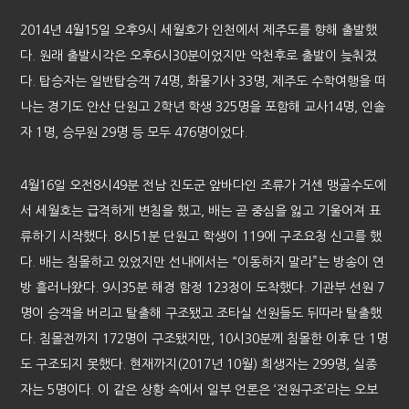
2014년 4월15일 오후9시 세월호가 인천에서 제주도를 향해 출발했
다. 원래 출발시각은 오후6시30분이었지만 악천후로 출발이 늦춰졌
다. 탑승자는 일반탑승객 74명, 화물기사 33명, 제주도 수학여행을 떠
나는 경기도 안산 단원고 2학년 학생 325명을 포함해 교사14명, 인솔
자 1명, 승무원 29명 등 모두 476명이었다.
4월16일 오전8시49분 전남 진도군 앞바다인 조류가 거센 맹골수도에
서 세월호는 급격하게 변침을 했고, 배는 곧 중심을 잃고 기울어져 표
류하기 시작했다. 8시51분 단원고 학생이 119에 구조요청 신고를 했
다. 배는 침몰하고 있었지만 선내에서는 “이동하지 말라”는 방송이 연
방 흘러나왔다. 9시35분 해경 함정 123정이 도착했다. 기관부 선원 7
명이 승객을 버리고 탈출해 구조됐고 조타실 선원들도 뒤따라 탈출했
다. 침몰전까지 172명이 구조됐지만, 10시30분께 침몰한 이후 단 1명
도 구조되지 못했다. 현재까지(2017년 10월) 희생자는 299명, 실종
자는 5명이다. 이 같은 상황 속에서 일부 언론은 ‘전원구조’라는 오보