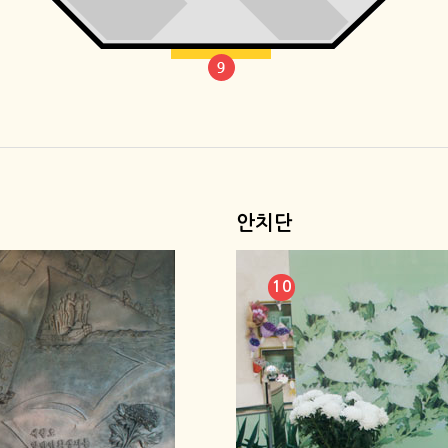
안치단
10