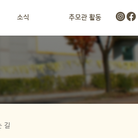
소식
추모관 활동
 길