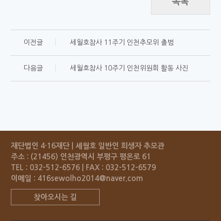
목록
이전글
세월호참사 11주기 인천추모위 출범
다음글
세월호참사 10주기 인천위원회 활동 사진
재단법인 4·16재단 | 세월호 일반인 희생자 추모관
주소 : (21456) 인천광역시 부평구 평온로 61
TEL : 032-512-6576 | FAX : 032-512-6579
이메일 :
416sewolho2014@naver.com
찾아오시는 길